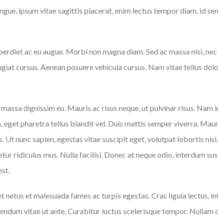
congue, ipsum vitae sagittis placerat, enim lectus tempor diam, id 
perdiet ac eu augue. Morbi non magna diam. Sed ac massa nisi, nec 
ugiat cursus. Aenean posuere vehicula cursus. Nam vitae tellus dolor.
t massa dignissim eu. Mauris ac risus neque, ut pulvinar risus. Na
get pharetra tellus blandit vel. Duis mattis semper viverra. Mauris 
. Ut nunc sapien, egestas vitae suscipit eget, volutpat lobortis nis
tur ridiculus mus. Nulla facilisi. Donec at neque odio, interdum sus
est.
 netus et malesuada fames ac turpis egestas. Cras ligula lectus, int
bibendum vitae ut ante. Curabitur luctus scelerisque tempor. Nulla