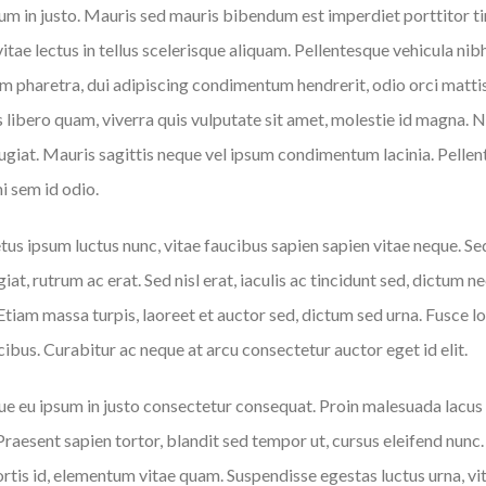
um in justo. Mauris sed mauris bibendum est imperdiet porttitor ti
itae lectus in tellus scelerisque aliquam. Pellentesque vehicula nibh
pharetra, dui adipiscing condimentum hendrerit, odio orci mattis n
s libero quam, viverra quis vulputate sit amet, molestie id magna. 
ugiat. Mauris sagittis neque vel ipsum condimentum lacinia. Pelle
i sem id odio.
s ipsum luctus nunc, vitae faucibus sapien sapien vitae neque. Sed
iat, rutrum ac erat. Sed nisl erat, iaculis ac tincidunt sed, dictum 
 Etiam massa turpis, laoreet et auctor sed, dictum sed urna. Fusce 
ibus. Curabitur ac neque at arcu consectetur auctor eget id elit.
que eu ipsum in justo consectetur consequat. Proin malesuada lacus
Praesent sapien tortor, blandit sed tempor ut, cursus eleifend nunc
is id, elementum vitae quam. Suspendisse egestas luctus urna, vitae