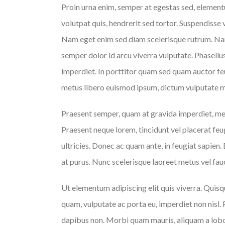
Proin urna enim, semper at egestas sed, element
volutpat quis, hendrerit sed tortor. Suspendisse v
Nam eget enim sed diam scelerisque rutrum. Nam 
semper dolor id arcu viverra vulputate. Phasellu
imperdiet. In porttitor quam sed quam auctor fe
metus libero euismod ipsum, dictum vulputate m
Praesent semper, quam at gravida imperdiet, metu
Praesent neque lorem, tincidunt vel placerat feug
ultricies. Donec ac quam ante, in feugiat sapien.
at purus. Nunc scelerisque laoreet metus vel fauc
Ut elementum adipiscing elit quis viverra. Quis
quam, vulputate ac porta eu, imperdiet non nisl. 
dapibus non. Morbi quam mauris, aliquam a lobort