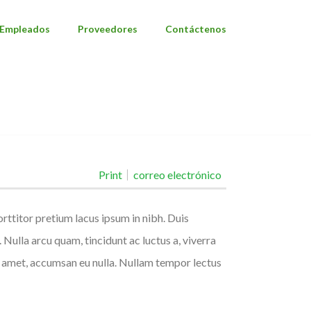
Empleados
Proveedores
Contáctenos
MAECENAS SED TORTOR JUSTO, UT TEMPUS AUGUE.
Print
correo electrónico
rttitor pretium lacus ipsum in nibh. Duis
ulla arcu quam, tincidunt ac luctus a, viverra
t amet, accumsan eu nulla. Nullam tempor lectus