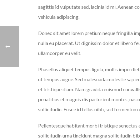
sagittis id vulputate sed, lacinia id mi. Aenean 
vehicula adipiscing.
Donec sit amet lorem pretium neque fringilla im
nulla eu placerat. Ut dignissim dolor et libero fe
ullamcorper eu velit.
Phasellus aliquet tempus ligula, mollis imperdie
ut tempus augue. Sed malesuada molestie sapien, e
et tristique diam. Nam gravida euismod convallis
penatibus et magnis dis parturient montes, nasce
sollicitudin. Fusce id tellus nibh, sed fermentum 
Pellentesque habitant morbi tristique senectus et
sollicitudin urna tincidunt magna sollicitudin 