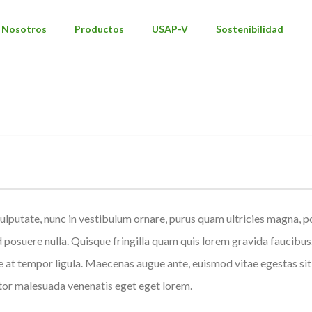
Nosotros
Productos
USAP-V
Sostenibilidad
TO, UT TEMPUS AUGUE.
INICIO
/
ulputate, nunc in vestibulum ornare, purus quam ultricies magna, po
suere nulla. Quisque fringilla quam quis lorem gravida faucibus. N
ue at tempor ligula. Maecenas augue ante, euismod vitae egestas si
rtor malesuada venenatis eget eget lorem.