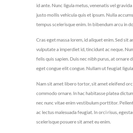
id ante. Nunc ligula metus, venenatis vel gravida
justo mollis vehicula quis et ipsum. Nulla accums
tempus scelerisque enim. In bibendum arcu in dol
Cras eget massa lorem, id aliquet enim. Sed sit am
vulputate a imperdiet id, tincidunt ac neque. Nun
felis quis sapien. Duis nec nibh purus, at ornare d
eget congue elit congue. Nullam ut feugiat ligula
Nam sit amet libero tortor, sit amet eleifend orc
commodo ornare. In hac habitasse platea dictumst
nec nunc vitae enim vestibulum porttitor. Pellente
ac lectus malesuada feugiat. In orci risus, eges
scelerisque posuere sit amet eu enim.