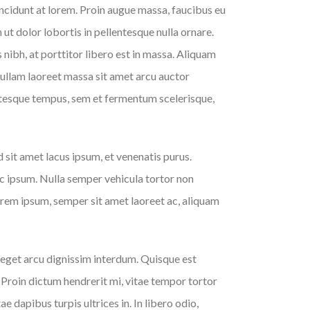
ncidunt at lorem. Proin augue massa, faucibus eu
 ut dolor lobortis in pellentesque nulla ornare.
ibh, at porttitor libero est in massa. Aliquam
Nullam laoreet massa sit amet arcu auctor
ntesque tempus, sem et fermentum scelerisque,
 sit amet lacus ipsum, et venenatis purus.
nec ipsum. Nulla semper vehicula tortor non
lorem ipsum, semper sit amet laoreet ac, aliquam
 eget arcu dignissim interdum. Quisque est
. Proin dictum hendrerit mi, vitae tempor tortor
 dapibus turpis ultrices in. In libero odio,