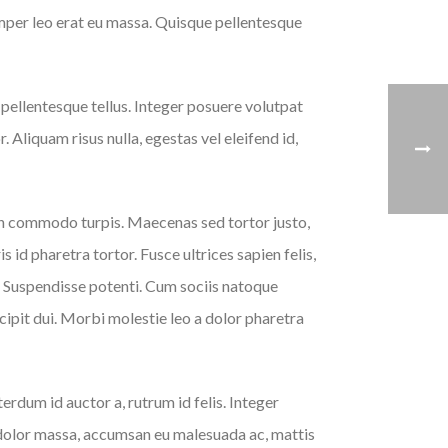
semper leo erat eu massa. Quisque pellentesque
pellentesque tellus. Integer posuere volutpat
 Aliquam risus nulla, egestas vel eleifend id,
m in commodo turpis. Maecenas sed tortor justo,
id pharetra tortor. Fusce ultrices sapien felis,
i. Suspendisse potenti. Cum sociis natoque
cipit dui. Morbi molestie leo a dolor pharetra
erdum id auctor a, rutrum id felis. Integer
m dolor massa, accumsan eu malesuada ac, mattis