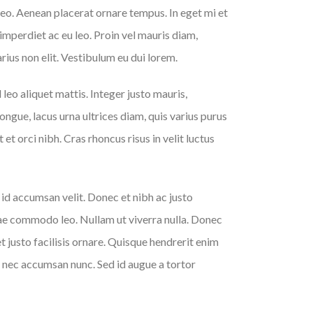
 leo. Aenean placerat ornare tempus. In eget mi et
imperdiet ac eu leo. Proin vel mauris diam,
ius non elit. Vestibulum eu dui lorem.
 leo aliquet mattis. Integer justo mauris,
ongue, lacus urna ultrices diam, quis varius purus
 et orci nibh. Cras rhoncus risus in velit luctus
 id accumsan velit. Donec et nibh ac justo
tae commodo leo. Nullam ut viverra nulla. Donec
et justo facilisis ornare. Quisque hendrerit enim
, nec accumsan nunc. Sed id augue a tortor