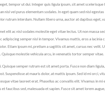
 eget, tempor ut dui. Integer quis ligula ipsum, sit amet scelerisque
an nisl vel purus elementum sodales. In eget quam sed nisl egestas 
or rutrum interdum. Nullam libero urna, auctor at dapibus eget, var
et elit ac nisl sodales molestie eget vitae lectus. Ut non massa sed
c adipiscing semper nisl in tempor. Vivamus mattis, eros a lacinia c
olor. Etiam ipsum mi, pretium a sagittis sit amet, cursus nec velit. Ut
. Quisque molestie vehicula arcu, in venenatis tortor semper vitae.
i. Quisque semper rutrum est sit amet porta. Fusce non diam ligula,
. Suspendisse at mauris dolor, at mattis ipsum. Sed id mi orci, vi
sque vitae laoreet erat. Phasellus ac convallis elit. Vivamus in mi 
tas et faucibus sed, malesuada et sapien. Fusce sit amet lorem augue