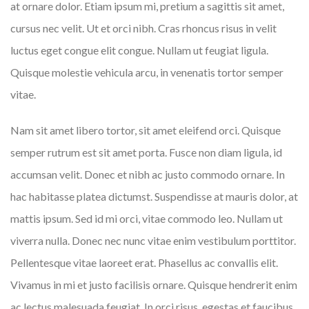
at ornare dolor. Etiam ipsum mi, pretium a sagittis sit amet,
cursus nec velit. Ut et orci nibh. Cras rhoncus risus in velit
luctus eget congue elit congue. Nullam ut feugiat ligula.
Quisque molestie vehicula arcu, in venenatis tortor semper
vitae.
Nam sit amet libero tortor, sit amet eleifend orci. Quisque
semper rutrum est sit amet porta. Fusce non diam ligula, id
accumsan velit. Donec et nibh ac justo commodo ornare. In
hac habitasse platea dictumst. Suspendisse at mauris dolor, at
mattis ipsum. Sed id mi orci, vitae commodo leo. Nullam ut
viverra nulla. Donec nec nunc vitae enim vestibulum porttitor.
Pellentesque vitae laoreet erat. Phasellus ac convallis elit.
Vivamus in mi et justo facilisis ornare. Quisque hendrerit enim
ac lectus malesuada feugiat. In orci risus, egestas et faucibus