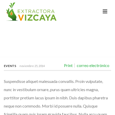
SED AC MASSA NISI, NEC
PELLENTESQUE TELLUS.
INICIO
/
SED AC MASSA NISI, NEC PELLENTESQUE TELLUS.
Print
correo electrónico
EVENTS
noviembre 25, 2014
Suspendisse aliquet malesuada convallis. Proin vulputate,
nunc in vestibulum ornare, purus quam ultricies magna,
porttitor pretium lacus ipsum in nibh. Duis dapibus pharetra
neque non commodo. Morbi id posuere nulla. Quisque
fringilla quam quis lorem gravida faucibus. Nulla arcu quam,