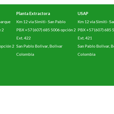
Planta Extractora
USAP
parque
Km 12 via Simiti- San Pablo
Km 12 via Simiti- S
e 2
PBX +57 (607) 685 5006 opción 2
PBX +57 (607) 685 
Ext. 422
Ext. 421
opción 2
San Pablo Bolivar, Bolivar
San Pablo Bolivar, B
Colombia
Colombia