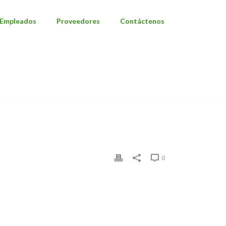
Empleados
Proveedores
Contáctenos
TIMONIOS PARA MOSTRAR
/ HOME-TESTIMONIAL-03
0