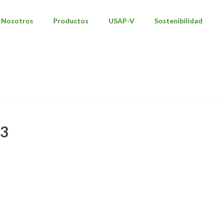
Nosotros
Productos
USAP-V
Sostenibilidad
INICIO
/
NÚMERO TOTAL DE TES
3